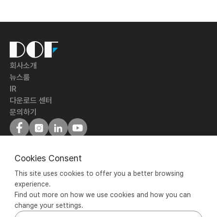
DOF
Inc.
회사소개
뉴스룸
IR
다운로드 센터
문의하기
이용약관
개인정보처리방침
Cookies Consent
ⓒ DOF Inc. All rights reserved.
This site uses cookies to offer you a better browsing 
(주)디오에프 |
experience.
서울특별시 성동구 성수일로 77, 서울숲IT밸리 B204, 601~603호 | 
Find out more on how we use cookies and how you can 
070-5057-0001 |
change your settings.
사업자등록번호 : 106-86-88628