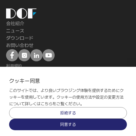
DOF
Inc.
会社紹介
ニュース
ダウンロード
お問い合わせ
利用規約
個人情報処理方針
ⓒ 2020 - 2024 DOF Inc. All rights reserved.
クッキー同意
DOF Inc. |
このサイトでは、より良いブラウジング体験を提供するためにク
#601-603, 77, Seongsuil-ro, Seongdong-gu, Seoul, 04790 
ッキーを使用しています。クッキーの使用方法や設定の変更方法
Korea | +82 70-5057-0001 |
について詳しくはこちらをご覧ください。
Business Registration No. : 106-86-88628
拒絶する
通信販売業申告:2019-ソウル城東-43
CEO : Henry Park
同意する