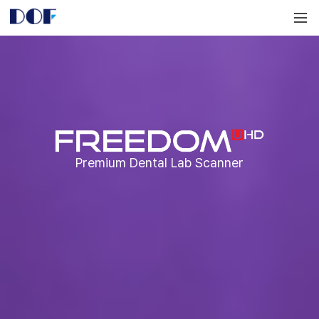
DOF
Navigation
LAB
Freedom
UHD
Premium Dental Lab Scanner